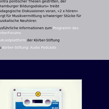
ntra politischer Thesen gestritten, der
Hamburger Bildungsdiskurs« treibt
ädagogische Diskussionen voran, »2 x hören«
orgt für Musikvermittlung schwieriger Stücke für
usikalische Neuhörer.
usführliche Informationen zum
Programm des
örberForums
odcastplattform
der Körber-Stiftung
u
Körber-Stiftung: Audio Podcasts