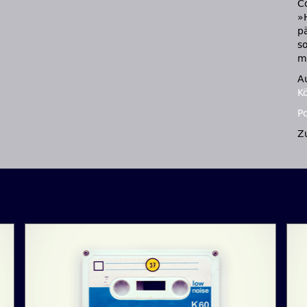
Co
»
p
s
m
A
K
P
Z