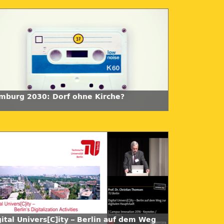
mburg 2030: Dorf ohne Kirche?
ital Univers[C]ity – Berlin auf dem Weg