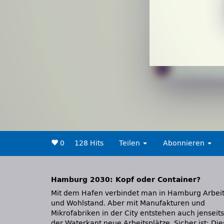
0
128 Hits
Teilen
Abonnieren
Hamburg 2030: Kopf oder Container?
Mit dem Hafen verbindet man in Hamburg Arbei
Tobias Knahl, Abteilungsleiter Industrie, Energi
und Wohlstand. Aber mit Manufakturen und
und Umwelt der Handelskammer Hamburg, und
Mikrofabriken in der City entstehen auch jenseits
Rolf Kellner, Architekt und Stadtplaner. Moderation:
der Waterkant neue Arbeitsplätze. Sicher ist: Die
Catarina Felixmüller und Thorsten Pilz, NDR 90,