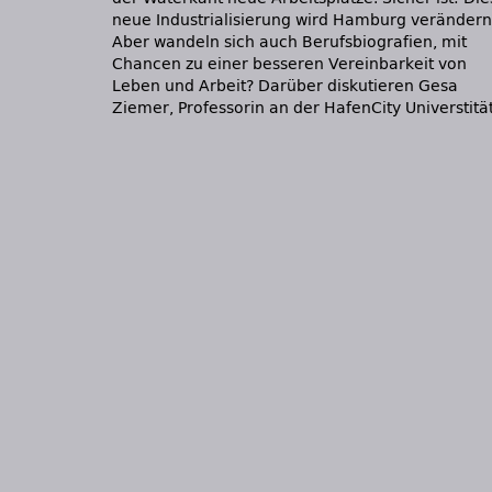
neue Industrialisierung wird Hamburg verändern
Diskussion und Radioaufzeichnung in Kooperatio
Aber wandeln sich auch Berufsbiografien, mit
mit NDR 90,3 und Hamburg Journal zur ARD-
Chancen zu einer besseren Vereinbarkeit von
Leben und Arbeit? Darüber diskutieren Gesa
Ziemer, Professorin an der HafenCity Universtität