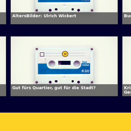
AltersBilder: Ulrich Wickert
Bu
Gut fürs Quartier, gut für die Stadt?
Kr
Ge