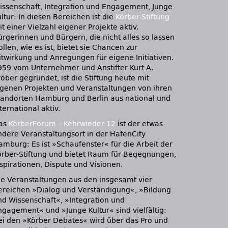
issenschaft, Integration und Engagement, Junge
ltur: In diesen Bereichen ist die
Körber-Stiftung
t einer Vielzahl eigener Projekte aktiv.
ürgerinnen und Bürgern, die nicht alles so lassen
llen, wie es ist, bietet sie Chancen zur
itwirkung und Anregungen für eigene Initiativen.
959 vom Unternehmer und Anstifter Kurt A.
öber gegründet, ist die Stiftung heute mit
igenen Projekten und Veranstaltungen von ihren
tandorten Hamburg und Berlin aus national und
ternational aktiv.
as
KörberForum – Kehrwieder 12
ist der etwas
ndere Veranstaltungsort in der HafenCity
amburg: Es ist »Schaufenster« für die Arbeit der
örber-Stiftung und bietet Raum für Begegnungen,
nspirationen, Dispute und Visionen.
ie Veranstaltungen aus den insgesamt vier
ereichen »Dialog und Verständigung«, »Bildung
nd Wissenschaft«, »Integration und
ngagement« und »Junge Kultur« sind vielfältig:
ei den »Körber Debates« wird über das Pro und