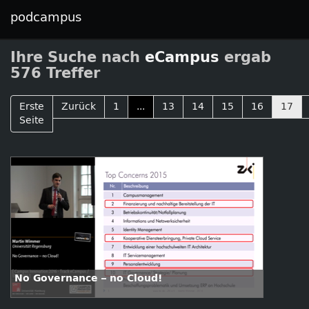
podcampus
Ihre Suche nach
eCampus
ergab
576 Treffer
Erste
Zurück
1
...
13
14
15
16
17
Seite
No Governance – no Cloud!