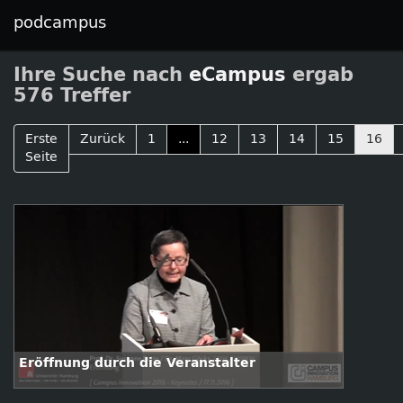
podcampus
Ihre Suche nach
eCampus
ergab
576 Treffer
Erste
Zurück
1
...
12
13
14
15
16
Seite
Eröffnung durch die Veranstalter