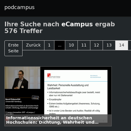
podcampus
Ihre Suche nach
eCampus
ergab
576 Treffer
Erste
Zurück
1
...
10
11
12
13
14
Seite
Informationssicherheit an deutschen
Hochschulen: Dichtung, Wahrheit und
Auswege