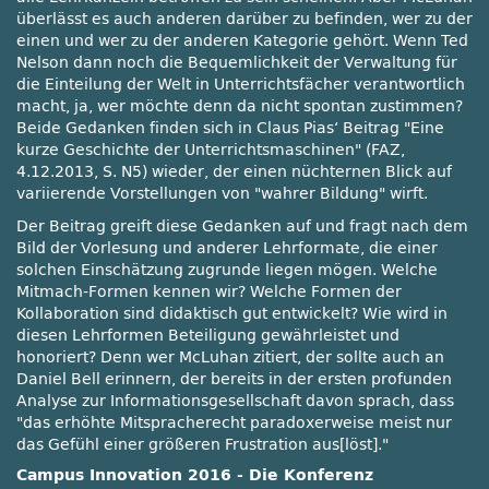
überlässt es auch anderen darüber zu befinden, wer zu der
einen und wer zu der anderen Kategorie gehört. Wenn Ted
Nelson dann noch die Bequemlichkeit der Verwaltung für
die Einteilung der Welt in Unterrichtsfächer verantwortlich
macht, ja, wer möchte denn da nicht spontan zustimmen?
Beide Gedanken finden sich in Claus Pias‘ Beitrag
Eine
kurze Geschichte der Unterrichtsmaschinen
(FAZ,
4.12.2013, S. N5) wieder, der einen nüchternen Blick auf
variierende Vorstellungen von
wahrer Bildung
wirft.
Der Beitrag greift diese Gedanken auf und fragt nach dem
Bild der Vorlesung und anderer Lehrformate, die einer
solchen Einschätzung zugrunde liegen mögen. Welche
Mitmach-Formen kennen wir? Welche Formen der
Kollaboration sind didaktisch gut entwickelt? Wie wird in
diesen Lehrformen Beteiligung gewährleistet und
honoriert? Denn wer McLuhan zitiert, der sollte auch an
Daniel Bell erinnern, der bereits in der ersten profunden
Analyse zur Informationsgesellschaft davon sprach, dass
das erhöhte Mitspracherecht paradoxerweise meist nur
das Gefühl einer größeren Frustration aus[löst].
Campus Innovation 2016 - Die Konferenz