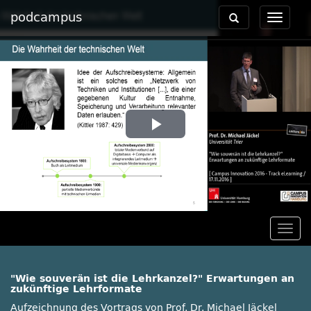
podcampus
Toggle
Toggle
navigation
navigat
Play
Video
Togg
navig
"Wie souverän ist die Lehrkanzel?" Erwartungen an
zukünftige Lehrformate
Aufzeichnung des Vortrags von Prof. Dr. Michael Jäckel