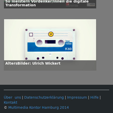
So meistern Vordenker/innen die digitale
Transformation
AltersBilder: Ulrich Wickert
Über uns
|
Datenschutzerklärung
|
Impressum
|
Hilfe
|
Kontakt
©
Multimedia Kontor Hamburg 2014