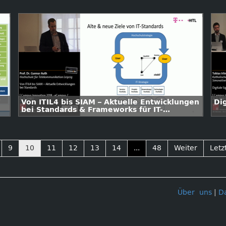
Von ITIL4 bis SIAM – Aktuelle Entwicklungen
Di
bei Standards & Frameworks für IT-
Management
9
10
11
12
13
14
...
48
Weiter
Letz
Über uns
|
D