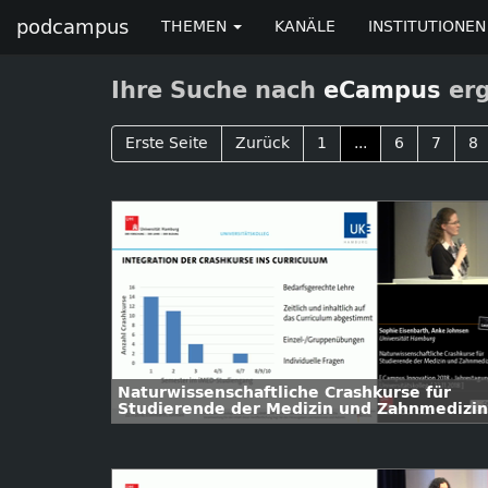
podcampus
THEMEN
KANÄLE
INSTITUTIONEN
Ihre Suche nach
eCampus
erg
Erste Seite
Zurück
1
...
6
7
8
Naturwissenschaftliche Crashkurse für
Studierende der Medizin und Zahnmedizin