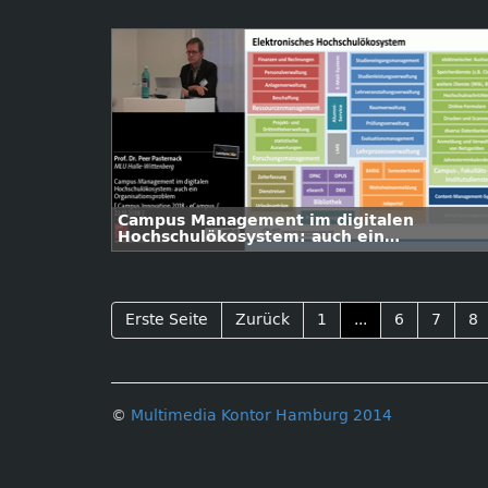
Campus Management im digitalen
Hochschulökosystem: auch ein
Organisationsproblem
Erste Seite
Zurück
1
...
6
7
8
©
Multimedia Kontor Hamburg 2014