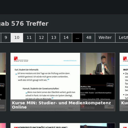
ab 576 Treffer
9
10
11
12
13
14
...
48
Weiter
Letz
Kurse MIN: Studier- und Medienkompetenz
Ku
Online