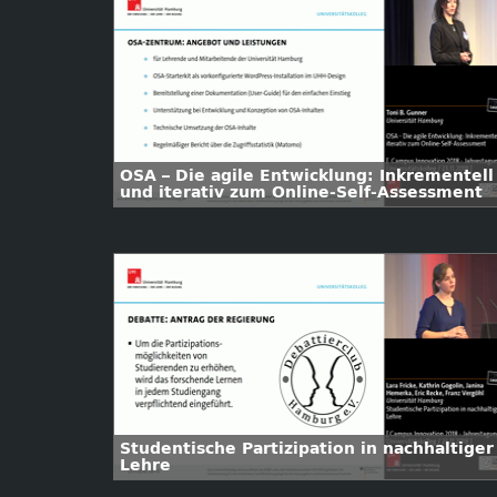
OSA – Die agile Entwicklung: Inkrementell
und iterativ zum Online-Self-Assessment
Studentische Partizipation in nachhaltiger
Lehre