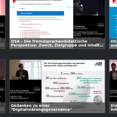
OSA – Die fremdsprachendidaktische
OS
Perspektive: Zweck, Zielgruppe und Inhalt
un
des DaF-Checks
Gedanken zu einer
Di
"Digitalisierungsgovernance"
In