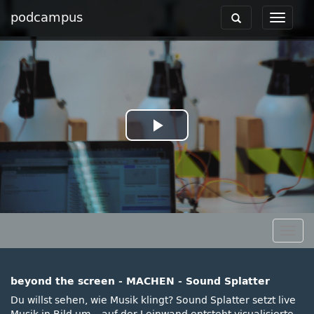
podcampus
Toggle
Toggle
navigation
navigat
Play
Video
Togg
navig
beyond the screen - MACHEN - Sound Splatter
Du willst sehen, wie Musik klingt? Sound Splatter setzt live