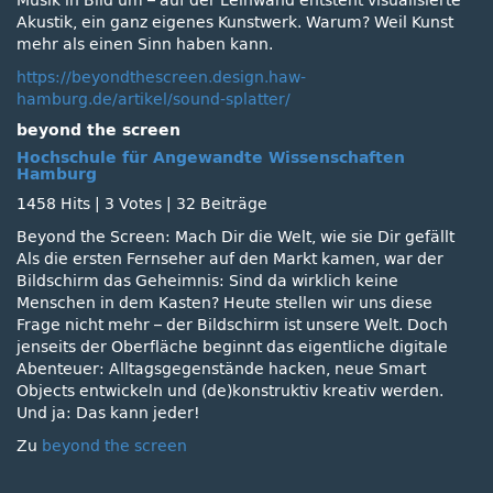
Musik in Bild um – auf der Leinwand entsteht visualisierte
Akustik, ein ganz eigenes Kunstwerk. Warum? Weil Kunst
mehr als einen Sinn haben kann.
https://beyondthescreen.design.haw-
hamburg.de/artikel/sound-splatter/
beyond the screen
Hochschule für Angewandte Wissenschaften
Hamburg
1458 Hits
|
3 Votes
|
32 Beiträge
Beyond the Screen: Mach Dir die Welt, wie sie Dir gefällt
Als die ersten Fernseher auf den Markt kamen, war der
Bildschirm das Geheimnis: Sind da wirklich keine
Menschen in dem Kasten? Heute stellen wir uns diese
Frage nicht mehr – der Bildschirm ist unsere Welt. Doch
jenseits der Oberfläche beginnt das eigentliche digitale
Abenteuer: Alltagsgegenstände hacken, neue Smart
Objects entwickeln und (de)konstruktiv kreativ werden.
Und ja: Das kann jeder!
Zu
beyond the screen