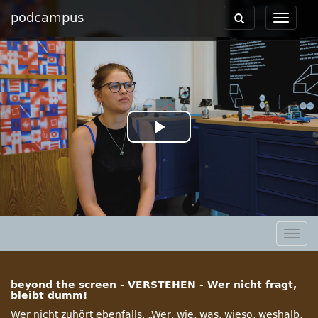
podcampus
Toggle
Toggle
navigation
navigat
Play
Video
Togg
navig
beyond the screen - VERSTEHEN - Wer nicht fragt,
bleibt dumm!
Wer nicht zuhört ebenfalls. „Wer, wie, was, wieso, weshalb,