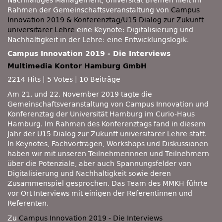
Nachhaltiges Management, Universität Bremen hielt im
Rahmen der Gemeinschaftsveranstaltung von
Campus
Innovation 2019 & Konferenztag/U15 Dialog zur Zukunft
universitärer Lehre
eine Keynote: Digitalisierung und
Nachhaltigkeit in der Lehre: eine Entwicklungslogik.
Campus Innovation 2019 - Die Interviews
Multimedia Kontor Hamburg GmbH
2214 Hits
|
5 Votes
|
10 Beiträge
Am 21. und 22. November 2019 tagte die
Gemeinschaftsveranstaltung von Campus Innovation und
Konferenztag der Universität Hamburg im Curio-Haus
Hamburg. Im Rahmen des Konferenztags fand in diesem
Jahr der U15 Dialog zur Zukunft universitärer Lehre statt.
In Keynotes, Fachvorträgen, Workshops und Diskussionen
haben wir mit unseren Teilnehmerinnen und Teilnehmern
über die Potenziale, aber auch Spannungsfelder von
Digitalisierung und Nachhaltigkeit sowie deren
Zusammenspiel gesprochen. Das Team des MMKH führte
vor Ort Interviews mit einigen der Referentinnen und
Referenten.
Zu
Campus Innovation 2019 - Die Interviews