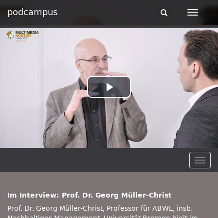
podcampus
Toggle
Toggle
navigation
navigat
Play
Video
Togg
navig
Im Interview: Prof. Dr. Georg Müller-Christ
Prof. Dr. Georg Müller-Christ, Professor für ABWL, insb.