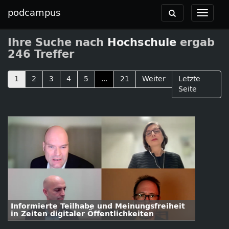
podcampus
Toggle
Toggle
navigation
navigat
Ihre Suche nach
Hochschule
ergab
246 Treffer
1
2
3
4
5
...
21
Weiter
Letzte
Seite
Informierte Teilhabe und Meinungsfreiheit
in Zeiten digitaler Öffentlichkeiten