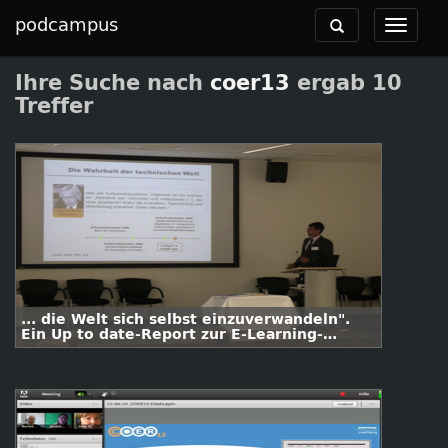
podcampus
Toggle
Toggle
navigation
navigat
Ihre Suche nach
coer13
ergab 10
Treffer
... die Welt sich selbst einzuverwandeln".
Ein Up to date-Report zur E-Learning-
Entwicklung an Hochschulen