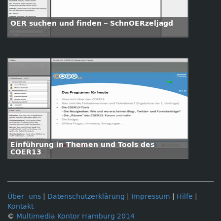
OER suchen und finden – SchnOERzeljagd
Einführung in Themen und Tools des
COER13
Über uns
|
Datenschutzerklärung
|
Impressum
|
Hilfe
|
Kontakt
©
Multimedia Kontor Hamburg 2014