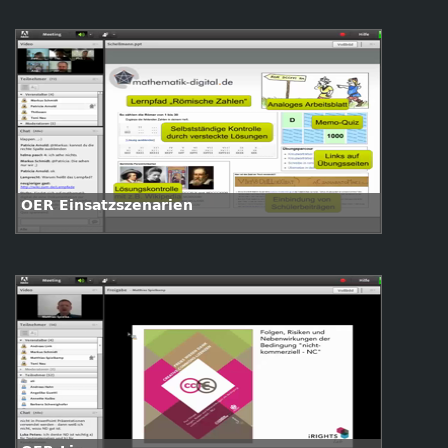
OER Einsatzszenarien