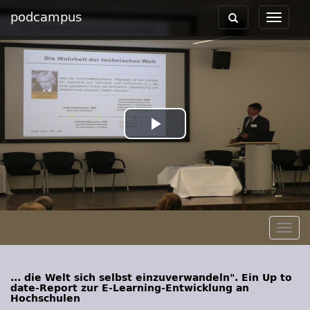
podcampus
Toggle
Toggle
navigation
navigat
Play
Video
Togg
navig
... die Welt sich selbst einzuverwandeln". Ein Up to
date-Report zur E-Learning-Entwicklung an
Hochschulen