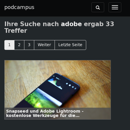
podcampus
Toggle
Toggle
navigation
navigat
Ihre Suche nach
adobe
ergab 33
Treffer
1
2
3
Weiter
Letzte Seite
Snapseed und Adobe Lightroom -
kostenlose Werkzeuge für die
Bildbearbeitung auf dem Tablet und
Smartphone