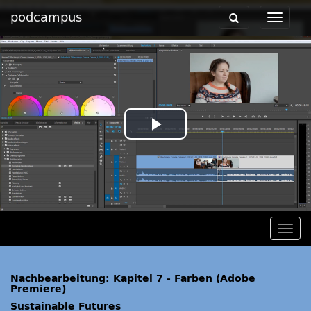
podcampus
Toggle
Toggle
navigation
navigat
Play
Video
Togg
navig
Nachbearbeitung: Kapitel 7 - Farben (Adobe
Premiere)
Sustainable Futures