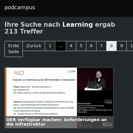
podcampus
Ihre Suche nach
Learning
ergab
213 Treffer
Erste
Zurück
1
...
4
5
6
7
8
9
1
Seite
OER verfügbar machen: Anforderungen an
die Infrastruktur