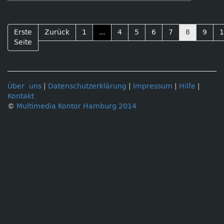
zum Pilotprojekt §52a UrhG an der
Universität Osnabrück
Erste
Zurück
1
...
4
5
6
7
8
9
1
Seite
Über uns
|
Datenschutzerklärung
|
Impressum
|
Hilfe
|
Kontakt
©
Multimedia Kontor Hamburg 2014