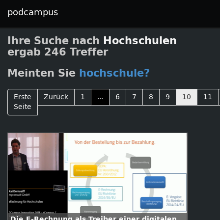
podcampus
Ihre Suche nach
Hochschulen
ergab 246 Treffer
Meinten Sie
hochschule?
Erste
Zurück
1
...
6
7
8
9
10
11
Seite
Die E-Rechnung als Treiber einer digitalen