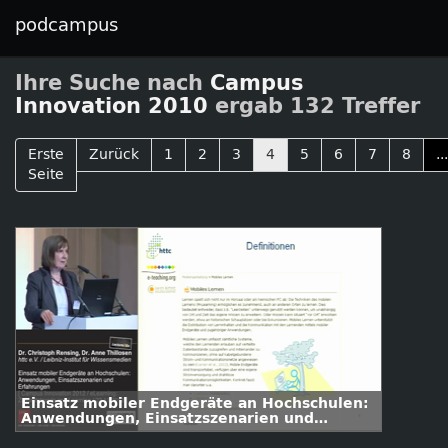
podcampus
Ihre Suche nach
Campus
Innovation 2010
ergab 132 Treffer
Erste
Zurück
1
2
3
4
5
6
7
8
...
Seite
Einsatz mobiler Endgeräte an Hochschulen:
Anwendungen, Einsatzszenarien und
Erfahrungen