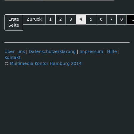
Paderborn: Zwischen lehrbuchhafter
Planung und widerspenstiger Realität!
Erste
Zurück
1
2
3
4
5
6
7
8
...
Seite
Über uns
|
Datenschutzerklärung
|
Impressum
|
Hilfe
|
Kontakt
©
Multimedia Kontor Hamburg 2014