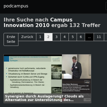
podcampus
Ihre Suche nach
Campus
Innovation 2010
ergab 132 Treffer
Erste
Zurück
1
2
3
4
5
6
...
11
Seite
Synergien durch Auslagerung? Clouds als
Alternative zur Unterstützung des
wissenschaftlichen Arbeitens