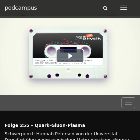
podcampus
Toggle
Toggle
navigation
navigat
Play
Video
Togg
navig
Folge 255 – Quark-Gluon-Plasma
Schwerpunkt: Hannah Petersen von der Universität