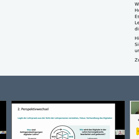
W
H
E
L
d
H
S
u
Z