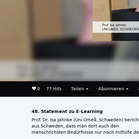
0
77 Hits
Teilen
Abonnieren
48. Statement zu E-Learning
Prof. Dr. Isa Jahnke (Uni Umeå, Schweden) berich
Nutzung digitaler Medien nachkommen kann – 
aus Schweden, dass man dort auch den
menschlichsten Bedürfnisse nur noch mithilfe de