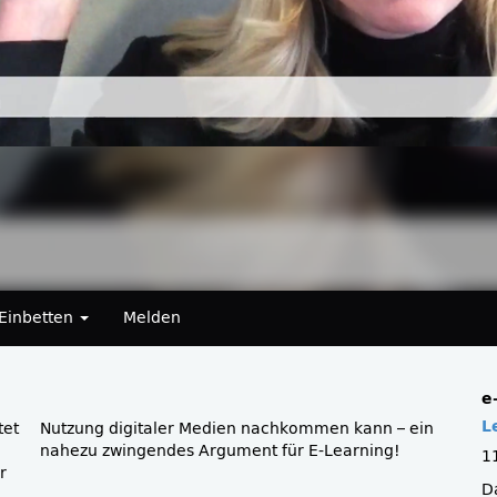
Einbetten
Melden
e
L
tet
ein
nahezu zwingendes Argument für E-Learning!
1
r
Da