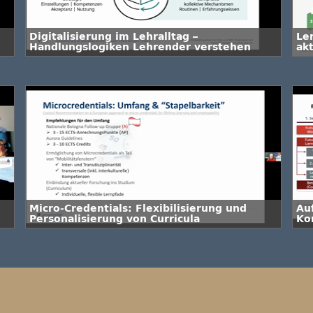
Digitalisierung im Lehralltag –
Le
Handlungslogiken Lehrender verstehen
ak
d
Micro-Credentials: Flexibilisierung und
Au
Personalisierung von Curricula
Ko