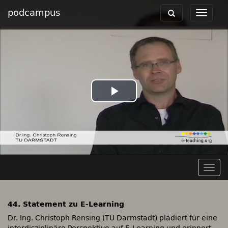
podcampus
Toggle
Toggle
navigation
navigat
Play
Video
Togg
navig
44. Statement zu E-Learning
Dr. Ing. Christoph Rensing (TU Darmstadt) plädiert für eine