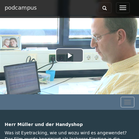
podcampus
Toggle
Toggle
navigation
navigat
Play
Video
Togg
navig
Herr Müller und der Handyshop
Was ist Eyetracking, wie und wozu wird es angewendet?