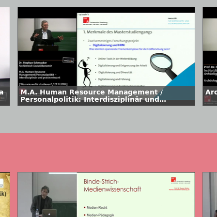
a
M.A. Human Resource Management /
Ar
Personalpolitik: Interdisziplinär und
praxisrelevant