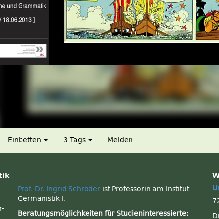
Einbetten
3 Tags
Melden
tik
W
U
Prof. Dr. Ingrid Schröder
ist Professorin am Institut
Germanistik I.
7
r-
Beratungsmöglichkeiten für Studieninteressierte:
D