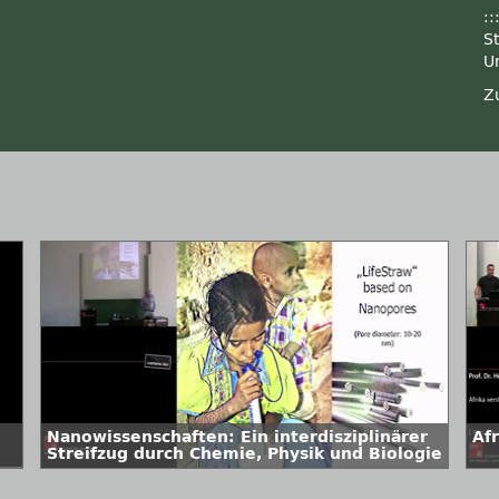
::
S
U
Z
Nanowissenschaften: Ein interdisziplinärer
Af
Streifzug durch Chemie, Physik und Biologie