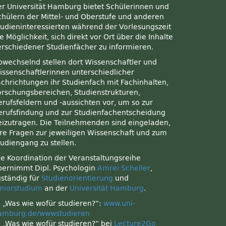
er Universität Hamburg bietet Schülerinnen und
chülern der Mittel- und Oberstufe und anderen
tudieninteressierten während der Vorlesungszeit
e Möglichkeit, sich direkt vor Ort über die Inhalte
erschiedener Studienfächer zu informieren.
bwechselnd stellen dort Wissenschaftler und
issenschaftlerinnen unterschiedlicher
achrichtungen ihr Studienfach mit Fachinhalten,
orschungsbereichen, Studienstrukturen,
erufsfeldern und -aussichten vor, um so zur
erufsfindung und zur Studienfachentscheidung
eizutragen. Die Teilnehmenden sind eingeladen,
hre Fragen zur jeweiligen Wissenschaft und zum
tudiengang zu stellen.
ie Koordination der Veranstaltungsreihe
bernimmt Dipl. Psychologin
Amrei Scheller
,
uständig für
Studienorientierung
und
uniorstudium
an der
Universität Hamburg
.
:: „Was wie wofür studieren?“:
www.uni-
amburg.de/wwwstudieren
:: „Was wie wofür studieren?“ bei
Lecture2Go