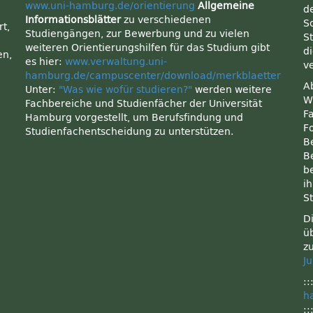
www.uni-hamburg.de/orientierung
Allgemeine
d
Informationsblätter
zu verschiedenen
S
t,
Studiengängen, zur Bewerbung und zu vielen
S
weiteren Orientierungshilfen für das Studium gibt
di
en,
es hier:
www.verwaltung.uni-
v
hamburg.de/campuscenter/download/merkblaetter
A
Unter:
"Was wie wofür studieren?"
werden weitere
W
Fachbereiche und Studienfächer der Universität
n
F
Hamburg vorgestellt, um Berufsfindung und
F
Studienfachentscheidung zu unterstützen.
B
B
b
i
S
D
ü
z
J
:
h
: