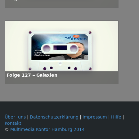
Folge 127 – Galaxien
Über uns
|
Datenschutzerklärung
|
Impressum
|
Hilfe
|
Kontakt
©
Multimedia Kontor Hamburg 2014