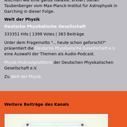
leuchten wie eine ganze Galaxie, erklärt Stefan
Taubenberger vom Max-Planck-Institut für Astrophysik in
Garching in dieser Folge.
Welt der Physik
Deutsche Physikalische Gesellschaft
333351 Hits
|
1399 Votes
|
383 Beiträge
Unter dem Fragemotto
... heute schon geforscht?
präsentiert die
Deutsche Physikalische Gesellschaft e.V.
eine Auswahl der Themen als Audio-Podcast.
Physik-Podcastplattform
der Deutschen Physikalischen
Gesellschaft e.V.
Zu
Welt der Physik
Weitere Beiträge des Kanals