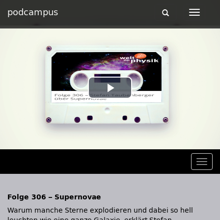
podcampus
Toggle
Toggle
navigation
navigat
Play
Video
Togg
navig
Folge 306 – Supernovae
Warum manche Sterne explodieren und dabei so hell