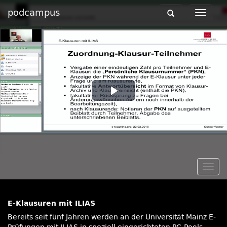
podcampus
Toggle
Toggle
navigation
navigat
Play
Video
Togg
navig
E-Klausuren mit ILIAS
Bereits seit fünf Jahren werden an der Universität Mainz E-