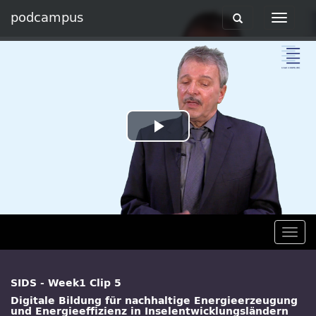
podcampus
Toggle
Toggle
navigation
navigat
Play
Video
Togg
navig
SIDS - Week1 Clip 5
Digitale Bildung für nachhaltige Energieerzeugung
und Energieeffizienz in Inselentwicklungsländern