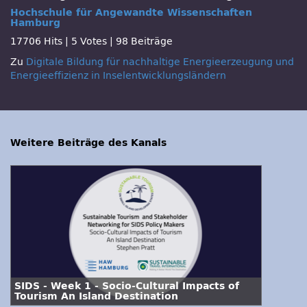
Hochschule für Angewandte Wissenschaften
Hamburg
17706 Hits
|
5 Votes
|
98 Beiträge
Zu
Digitale Bildung für nachhaltige Energieerzeugung und
Energieeffizienz in Inselentwicklungsländern
Weitere Beiträge des Kanals
SIDS - Week 1 - Socio-Cultural Impacts of
Tourism An Island Destination