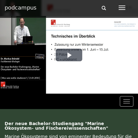
podcampus
Toggle
Toggle
navigation
navigat
Play
Video
Togg
navig
Der neue Bachelor-Studiengang "Marine
Ökosystem- und Fischereiwissenschaften"
Marine Ökosysteme sind von eminenter Bedeutung für die