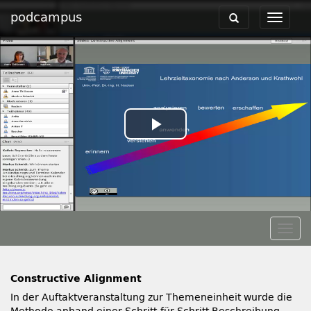
podcampus
Toggle
Toggle
navigation
navigat
Play
Video
Togg
navig
Constructive Alignment
In der Auftaktveranstaltung zur Themeneinheit wurde die