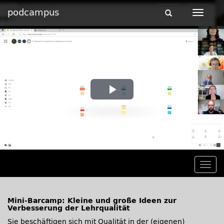
podcampus
Toggle
Toggle
navigation
navigat
Play
Video
Togg
navig
Mini-Barcamp: Kleine und große Ideen zur
Verbesserung der Lehrqualität
Sie beschäftigen sich mit Qualität in der (eigenen)