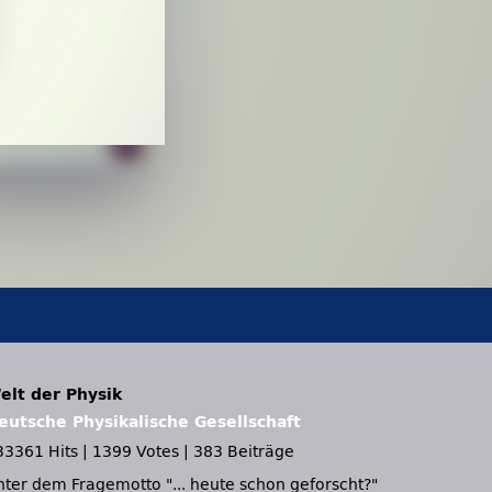
elt der Physik
eutsche Physikalische Gesellschaft
33361 Hits
|
1399 Votes
|
383 Beiträge
nter dem Fragemotto
... heute schon geforscht?