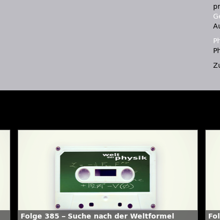
p
Ge
A
P
Ph
Z
Folge 385 – Suche nach der Weltformel
Fo