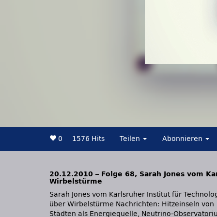
0
1576 Hits
Teilen
Abonnieren
20.12.2010 – Folge 68, Sarah Jones vom Kar
Wirbelstürme
Sarah Jones vom Karlsruher Institut für Technolo
Slam in Bochum, Adventsvorlesung in Münch
über Wirbelstürme Nachrichten: Hitzeinseln von
Städten als Energiequelle, Neutrino-Observator