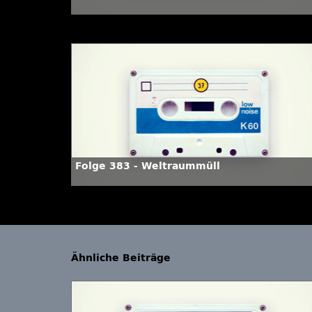
Folge 383 - Weltraummüll
Ähnliche Beiträge