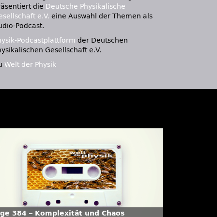
räsentiert die
Deutsche Physikalische
sellschaft e.V.
eine Auswahl der Themen als
udio-Podcast.
hysik-Podcastplattform
der Deutschen
ysikalischen Gesellschaft e.V.
u
Welt der Physik
lge 384 – Komplexität und Chaos