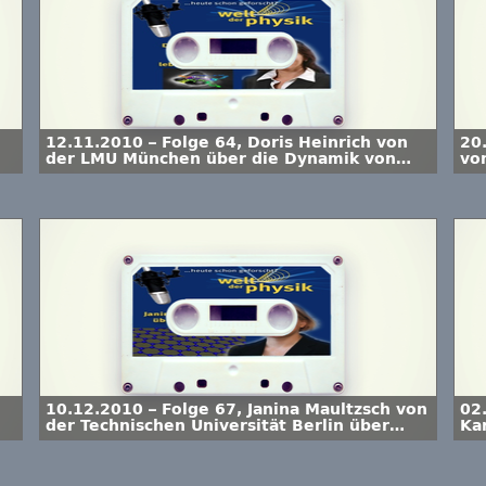
12.11.2010 – Folge 64, Doris Heinrich von
20
der LMU München über die Dynamik von
vo
lebenden Zellen
üb
10.12.2010 – Folge 67, Janina Maultzsch von
02
der Technischen Universität Berlin über
Kar
Graphen
Me