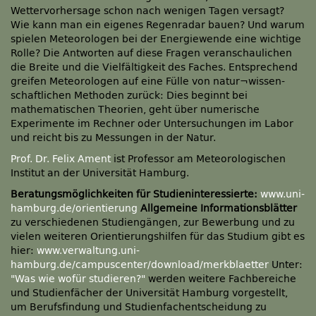
Wettervorhersage schon nach wenigen Tagen versagt?
Wie kann man ein eigenes Regenradar bauen? Und warum
spielen Meteorologen bei der Energiewende eine wichtige
Rolle? Die Antworten auf diese Fragen veranschaulichen
die Breite und die Vielfältigkeit des Faches. Entsprechend
greifen Meteorologen auf eine Fülle von natur¬wissen-
schaftlichen Methoden zurück: Dies beginnt bei
mathematischen Theorien, geht über numerische
Experimente im Rechner oder Untersuchungen im Labor
und reicht bis zu Messungen in der Natur.
Prof. Dr. Felix Ament
ist Professor am Meteorologischen
Institut an der Universität Hamburg.
Beratungsmöglichkeiten für Studieninteressierte:
www.uni-
hamburg.de/orientierung
Allgemeine Informationsblätter
zu verschiedenen Studiengängen, zur Bewerbung und zu
vielen weiteren Orientierungshilfen für das Studium gibt es
hier:
www.verwaltung.uni-
hamburg.de/campuscenter/download/merkblaetter
Unter:
"Was wie wofür studieren?"
werden weitere Fachbereiche
und Studienfächer der Universität Hamburg vorgestellt,
um Berufsfindung und Studienfachentscheidung zu