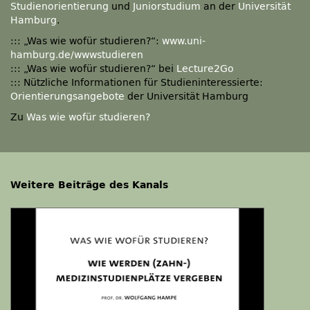
Studienorientierung
und
Juniorstudium
an der
Universität
Hamburg
.
::: „Was wie wofür studieren?“:
www.uni-
hamburg.de/wwwstudieren
::: „Was wie wofür studieren?“ bei
Lecture2Go
::: Nützliche Informationen für Studieninteressierte:
Orientierungsangebote
der Universität Hamburg
Zu
Was wie wofür studieren?
Weitere Beiträge des Kanals