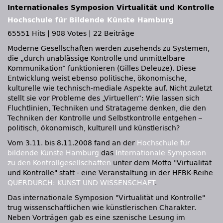
Internationales Symposion Virtualität und Kontrolle
Hochschule für Bildende Künste Hamburg
65551 Hits
|
908 Votes
|
22 Beiträge
Moderne Gesellschaften werden zusehends zu Systemen,
die „durch unablässige Kontrolle und unmittelbare
Kommunikation“ funktionieren (Gilles Deleuze). Diese
Entwicklung weist ebenso politische, ökonomische,
kulturelle wie technisch-mediale Aspekte auf. Nicht zuletzt
stellt sie vor Probleme des „Virtuellen“: Wie lassen sich
Fluchtlinien, Techniken und Stratageme denken, die den
Techniken der Kontrolle und Selbstkontrolle entgehen –
politisch, ökonomisch, kulturell und künstlerisch?
Vom 3.11. bis 8.11.2008 fand an der
Hochschule für
bildende Künste Hamburg
das
Internationale Symposion
zu den Kontrollgesellschaften
unter dem Motto "Virtualität
und Kontrolle" statt - eine Veranstaltung in der
HFBK
-Reihe
QUERDURCH
:
KUNST UND WISSENSCHAFT
.
Das internationale Symposion "Virtualität und Kontrolle"
trug wissenschaftlichen wie künstlerischen Charakter.
Neben Vorträgen gab es eine szenische Lesung im