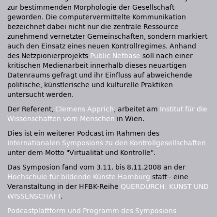
zur bestimmenden Morphologie der Gesellschaft
geworden. Die computervermittelte Kommunikation
bezeichnet dabei nicht nur die zentrale Ressource
zunehmend vernetzter Gemeinschaften, sondern markiert
auch den Einsatz eines neuen Kontrollregimes. Anhand
des Netzpionierprojekts
Public Netbase
soll nach einer
kritischen Medienarbeit innerhalb dieses neuartigen
Datenraums gefragt und ihr Einfluss auf abweichende
politische, künstlerische und kulturelle Praktiken
untersucht werden.
Der Referent,
Clemens Apprich
, arbeitet am
Institut für die
Wissenschaften vom Menschen
in Wien.
Dies ist ein weiterer Podcast im Rahmen des
Internationalen Symposions zu den Kontrollgesellschaften
unter dem Motto "Virtualität und Kontrolle".
Das Symposion fand vom 3.11. bis 8.11.2008 an der
Hochschule für bildende Künste Hamburg
statt - eine
Veranstaltung in der
HFBK
-Reihe
QUERDURCH
:
KUNST UND
WISSENSCHAFT
.
Podcastplattform und Programm des Symposions