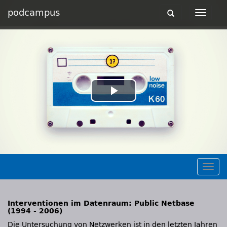
podcampus
Toggle
Toggle
navigation
navigat
Play
Video
Togg
navig
Interventionen im Datenraum: Public Netbase
(1994 - 2006)
Die Untersuchung von Netzwerken ist in den letzten Jahren