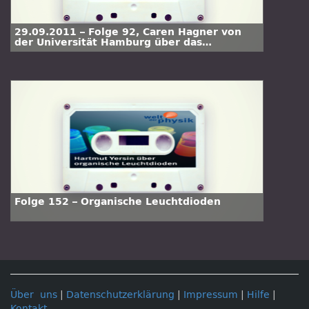
29.09.2011 – Folge 92, Caren Hagner von
der Universität Hamburg über das
Experiment, in dem Neutrinos vielleicht
schneller als Licht reisen
Folge 152 – Organische Leuchtdioden
Über uns
|
Datenschutzerklärung
|
Impressum
|
Hilfe
|
Kontakt