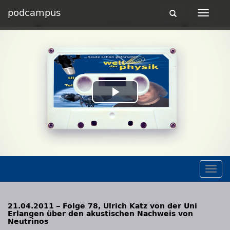
podcampus
Toggle
Toggle
navigation
navigat
Play
Video
Togg
navig
21.04.2011 – Folge 78, Ulrich Katz von der Uni
Erlangen über den akustischen Nachweis von
Neutrinos