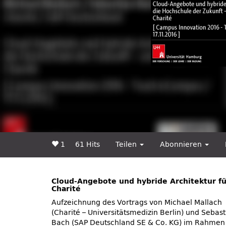
1
61 Hits
Teilen
Abonnieren
Cloud-Angebote und hybride Architektur fü
Charité
Aufzeichnung des Vortrags von Michael Mallach
(Charité – Universitätsmedizin Berlin) und Sebast
Bach (SAP Deutschland SE & Co. KG) im Rahmen