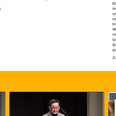
K
g
m
u
u
I
We
i
l
d
a
Z