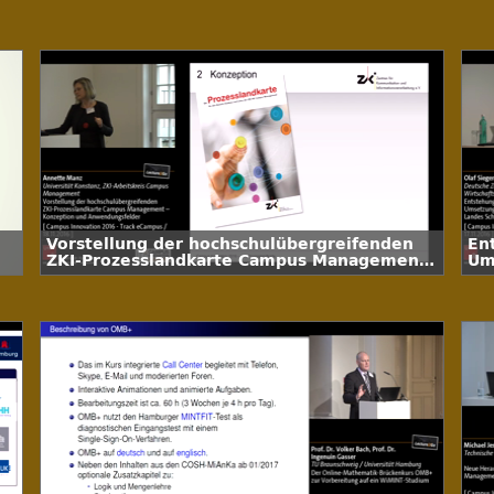
Vorstellung der hochschulübergreifenden
En
ZKI-Prozesslandkarte Campus Management
Um
– Konzeption und Anwendungsfelder
La