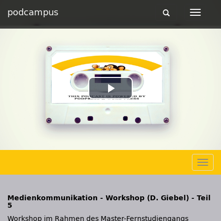
podcampus
Toggle
Toggle
navigation
navigat
Play
Video
Togg
navig
Medienkommunikation - Workshop (D. Giebel) - Teil
5
Workshop im Rahmen des Master-Fernstudiengangs