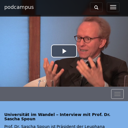
podcampus
Toggle
Toggle
navigation
navigat
Play
Video
Togg
navig
Universität im Wandel – Interview mit Prof. Dr.
Sascha Spoun
Prof. Dr. Sascha Spoun ist Präsident der Leuphana