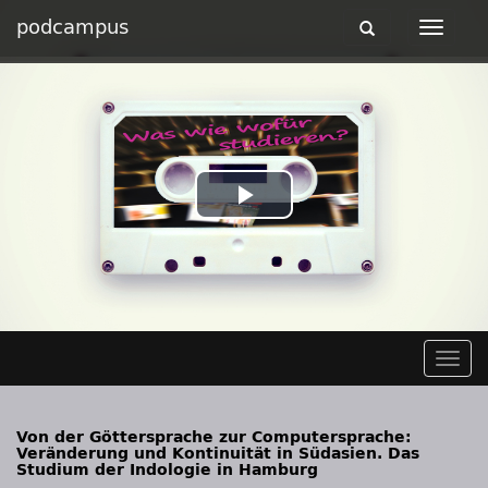
podcampus
Toggle
Toggle
navigation
navigat
Play
Video
Togg
navig
Von der Göttersprache zur Computersprache:
Veränderung und Kontinuität in Südasien. Das
Studium der Indologie in Hamburg