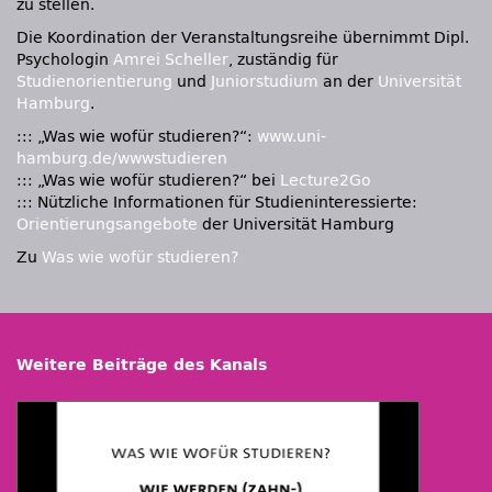
zu stellen.
Die Koordination der Veranstaltungsreihe übernimmt Dipl.
Psychologin
Amrei Scheller
, zuständig für
Studienorientierung
und
Juniorstudium
an der
Universität
Hamburg
.
::: „Was wie wofür studieren?“:
www.uni-
hamburg.de/wwwstudieren
::: „Was wie wofür studieren?“ bei
Lecture2Go
::: Nützliche Informationen für Studieninteressierte:
Orientierungsangebote
der Universität Hamburg
Zu
Was wie wofür studieren?
Weitere Beiträge des Kanals