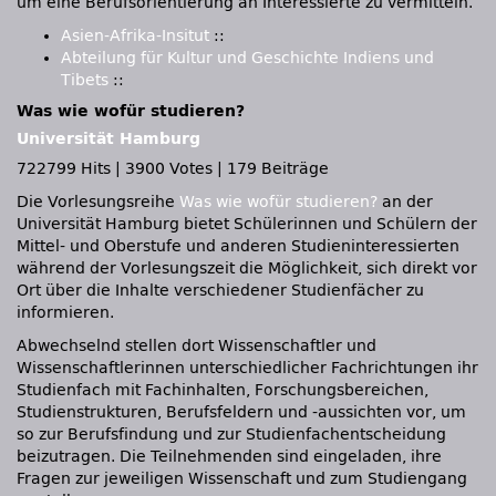
um eine Berufsorientierung an Interessierte zu vermitteln.
Asien-Afrika-Insitut
::
Abteilung für Kultur und Geschichte Indiens und
Tibets
::
Was wie wofür studieren?
Universität Hamburg
722799 Hits
|
3900 Votes
|
179 Beiträge
Die Vorlesungsreihe
Was wie wofür studieren?
an der
Universität Hamburg bietet Schülerinnen und Schülern der
Mittel- und Oberstufe und anderen Studieninteressierten
während der Vorlesungszeit die Möglichkeit, sich direkt vor
Ort über die Inhalte verschiedener Studienfächer zu
informieren.
Abwechselnd stellen dort Wissenschaftler und
Wissenschaftlerinnen unterschiedlicher Fachrichtungen ihr
Studienfach mit Fachinhalten, Forschungsbereichen,
Studienstrukturen, Berufsfeldern und -aussichten vor, um
so zur Berufsfindung und zur Studienfachentscheidung
beizutragen. Die Teilnehmenden sind eingeladen, ihre
Fragen zur jeweiligen Wissenschaft und zum Studiengang