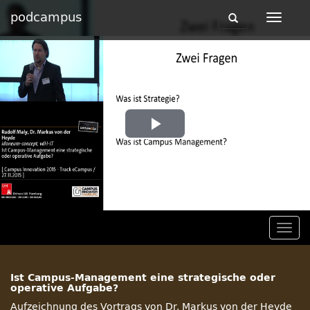
podcampus
Toggle
Toggle
navigation
navigat
Play
Video
Togg
navig
Ist Campus-Management eine strategische oder
operative Aufgabe?
Aufzeichnung des Vortrags von Dr. Markus von der Heyde