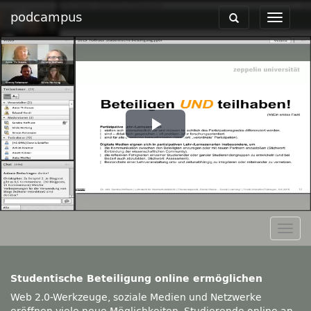
podcampus
Toggle
Toggle
navigation
navigat
Play
Video
Togg
navig
Studentische Beteiligung online ermöglichen
Web 2.0-Werkzeuge, soziale Medien und Netzwerke