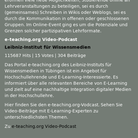
eröffnen viele neue Möglichkeiten, Studierende online an
Lehrveranstaltungen zu beteiligen, sei es durch
(gemeinsames) Schreiben in Wikis oder Weblogs, sei es
durch die Kommunikation in offenen oder geschlossenen
Gruppen. Im Online-Event ging es um die Potenziale und
Grenzen solcher partizipativen Lehrformate.
e-teaching.org Video-Podcast
Leibniz-Institut für Wissensmedien
115687 Hits
|
15 Votes
|
304 Beiträge
Das Portal e-teaching.org des Leibniz-Instituts für
Wissensmedien in Tübingen ist ein Angebot für
Hochschullehrende und E-Learning-Interessierte. Es
informiert über alle relevanten Bereiche von E-Learning
und zielt auf eine nachhaltige Integration digitaler Medien
in der Hochschullehre.
Hier finden Sie den e-teaching.org-Vodcast. Sehen Sie
Video-Beiträge mit E-Learning-Experten zu
unterschiedlichsten Themen.
Zu
e-teaching.org Video-Podcast