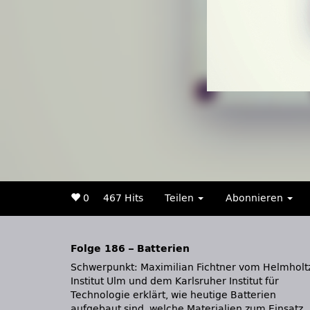
0
467 Hits
Teilen
Abonnieren
Folge 186 – Batterien
Schwerpunkt: Maximilian Fichtner vom Helmholt
macht beschädigte Roboter wieder mobil
Institut Ulm und dem Karlsruher Institut für
Sonnensturm von Erdkurs abgelenkt | Neue
Technologie erklärt, wie heutige Batterien
Vulkaninseln im Roten Meer || Veranstaltungen:
aufgebaut sind, welche Materialien zum Einsatz
Sonneberg-Neufang in Thüringen | Hamburg |