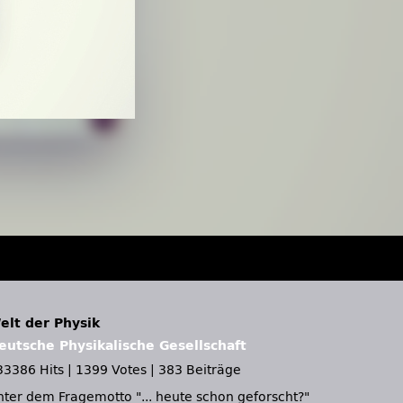
elt der Physik
eutsche Physikalische Gesellschaft
33386 Hits
|
1399 Votes
|
383 Beiträge
nter dem Fragemotto
... heute schon geforscht?