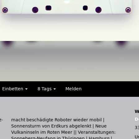
Einbetten
8 Tags
Melden
W
D
z-
 |
3
U