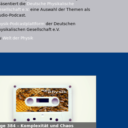
räsentiert die
Deutsche Physikalische
sellschaft e.V.
eine Auswahl der Themen als
udio-Podcast.
hysik-Podcastplattform
der Deutschen
ysikalischen Gesellschaft e.V.
u
Welt der Physik
lge 384 – Komplexität und Chaos