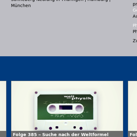
p
München
Ge
A
P
Ph
Z
Folge 385 – Suche nach der Weltformel
Fo