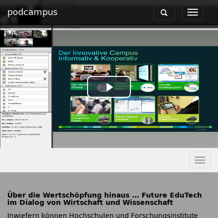
podcampus
Toggle
Toggle
navigation
navigat
Play
Video
Togg
navig
Über die Wertschöpfung hinaus ... Future EduTech
im Dialog von Wirtschaft und Wissenschaft
Inwiefern können Hochschulen und Forschungsinstitute