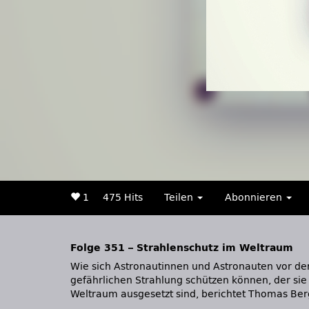
1
475 Hits
Teilen
Abonnieren
Folge 351 – Strahlenschutz im Weltraum
Wie sich Astronautinnen und Astronauten vor de
vom Deutschen Zentrum für Luft- und Raumfahrt i
gefährlichen Strahlung schützen können, der sie
Weltraum ausgesetzt sind, berichtet Thomas Ber