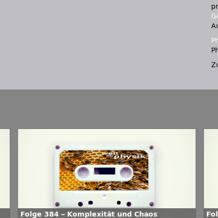
p
Ge
A
P
Ph
Z
Folge 384 – Komplexität und Chaos
Fo