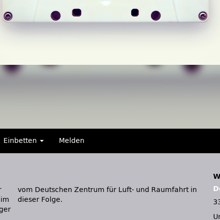
Einbetten
Melden
W
D
r
n
 im
dieser Folge.
3
ger
U