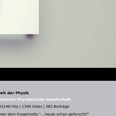
elt der Physik
eutsche Physikalische Gesellschaft
33246 Hits
|
1399 Votes
|
382 Beiträge
nter dem Fragemotto
... heute schon geforscht?