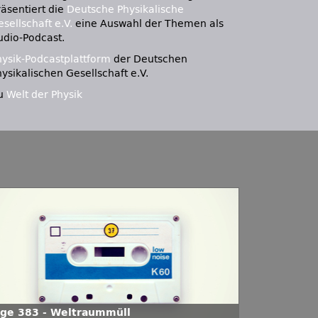
räsentiert die
Deutsche Physikalische
sellschaft e.V.
eine Auswahl der Themen als
udio-Podcast.
hysik-Podcastplattform
der Deutschen
ysikalischen Gesellschaft e.V.
u
Welt der Physik
lge 383 - Weltraummüll