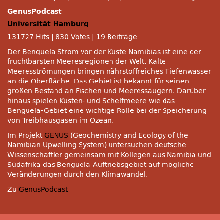
GenusPodcast
Universität Hamburg
131727 Hits
|
830 Votes
|
19 Beiträge
Der Benguela Strom vor der Küste Namibias ist eine der
fruchtbarsten Meeresregionen der Welt. Kalte
Meeresströmungen bringen nährstoffreiches Tiefenwasser
an die Oberfläche. Das Gebiet ist bekannt für seinen
großen Bestand an Fischen und Meeressäugern. Darüber
hinaus spielen Küsten- und Schelfmeere wie das
Benguela-Gebiet eine wichtige Rolle bei der Speicherung
von Treibhausgasen im Ozean.
Im Projekt
GENUS
(Geochemistry and Ecology of the
Namibian Upwelling System) untersuchen deutsche
Wissenschaftler gemeinsam mit Kollegen aus Namibia und
Südafrika das Benguela-Auftriebsgebiet auf mögliche
Veränderungen durch den Klimawandel.
Zu
GenusPodcast