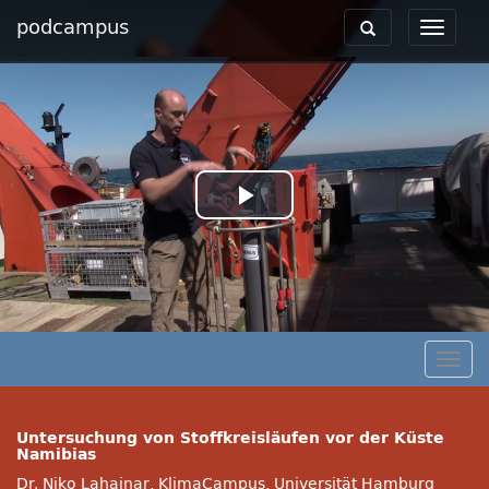
podcampus
Toggle
Toggle
navigation
navigat
Play
Video
Togg
navig
Untersuchung von Stoffkreisläufen vor der Küste
Namibias
Dr. Niko Lahajnar, KlimaCampus, Universität Hamburg