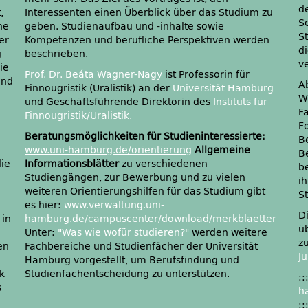
d
,
u
S
ne
ie
S
er
en
di
g
beschrieben.
v
ie
Prof. Dr. Beáta Wagner-Nagy
ist Professorin für
und
A
Finnougristik (Uralistik) an der
Universität Hamburg
W
und Geschäftsführende Direktorin des
Instituts für
F
Finnougristik/Uralistik.
F
n
Beratungsmöglichkeiten für Studieninteressierte:
B
www.uni-hamburg.de/orientierung
Allgemeine
B
ie
Informationsblätter
zu verschiedenen
b
Studiengängen, zur Bewerbung und zu vielen
i
weiteren Orientierungshilfen für das Studium gibt
S
es hier:
www.verwaltung.uni-
D
 in
hamburg.de/campuscenter/download/merkblaetter
ü
Unter:
"Was wie wofür studieren?"
werden weitere
z
en
Fachbereiche und Studienfächer der Universität
J
Hamburg vorgestellt, um Berufsfindung und
ik
Studienfachentscheidung zu unterstützen.
:
s
h
: