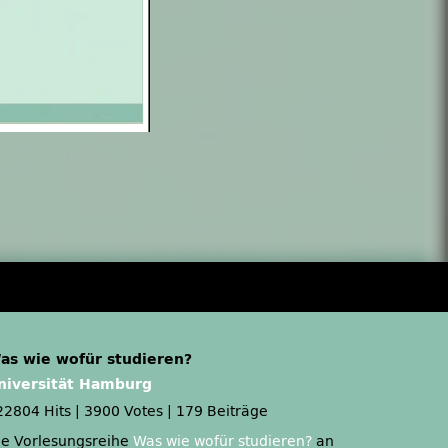
as wie wofür studieren?
niversität Hamburg
22804 Hits
|
3900 Votes
|
179 Beiträge
ie Vorlesungsreihe
Was wie wofür studieren?
an