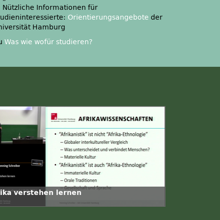
: Nützliche Informationen für
tudieninteressierte:
Orientierungsangebote
der
niversität Hamburg
u
Was wie wofür studieren?
rika verstehen lernen