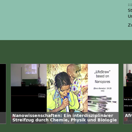
::
S
U
Z
Nanowissenschaften: Ein interdisziplinärer
Af
Streifzug durch Chemie, Physik und Biologie