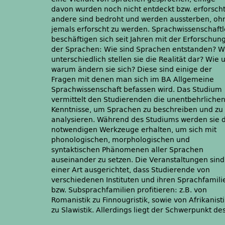
davon wurden noch nicht entdeckt bzw. erforscht
Interessenten einen Überblick über das Studium z
andere sind bedroht und werden aussterben, oh
geben. Studienaufbau und -inhalte sow
jemals erforscht zu werden. Sprachwissenschaftl
Kompetenzen und berufliche Perspektiven werd
beschäftigen sich seit Jahren mit der Erforschun
der Sprachen: Wie sind Sprachen entstanden? W
unterschiedlich stellen sie die Realität dar? Wie 
warum ändern sie sich? Diese sind einige der
Fragen mit denen man sich im BA Allgemeine
Sprachwissenschaft befassen wird. Das Studium
vermittelt den Studierenden die unentbehrliche
Kenntnisse, um Sprachen zu beschreiben und zu
analysieren. Während des Studiums werden sie d
notwendigen Werkzeuge erhalten, um sich mit
phonologischen, morphologischen und
syntaktischen Phänomenen aller Sprachen
auseinander zu setzen. Die Veranstaltungen sind
einer Art ausgerichtet, dass Studierende von
verschiedenen Instituten und ihren Sprachfamili
bzw. Subsprachfamilien profitieren: z.B. von
Romanistik zu Finnougristik, sowie von Afrikanist
zu Slawistik. Allerdings liegt der Schwerpunkt de