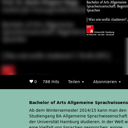
0
788 Hits
Teilen
Abonnieren
Bachelor of Arts Allgemeine Sprachwissens
Ab dem Wintersemester 2014/15 kann man den
Studienganges in der Analyse nicht-
Studiengang BA Allgemeine Sprachwissenschaft
indoeuropäischer Sprachen. Somit wir die Struk
der Universität Hamburg studieren. In der Welt w
der Sprachen nach sechs Semestern kein Rät
eine Vielfalt von Sprachen gesprochen, einige
mehr sein! Das Ziel des Vortrages ist, den