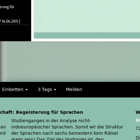
Einbetten
3 Tags
Melden
chaft: Begeisterung für Sprachen
W
U
 an
tur
7
ird
sel
D