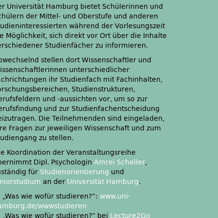
er Universität Hamburg bietet Schülerinnen und
chülern der Mittel- und Oberstufe und anderen
tudieninteressierten während der Vorlesungszeit
e Möglichkeit, sich direkt vor Ort über die Inhalte
erschiedener Studienfächer zu informieren.
bwechselnd stellen dort Wissenschaftler und
issenschaftlerinnen unterschiedlicher
achrichtungen ihr Studienfach mit Fachinhalten,
orschungsbereichen, Studienstrukturen,
erufsfeldern und -aussichten vor, um so zur
erufsfindung und zur Studienfachentscheidung
eizutragen. Die Teilnehmenden sind eingeladen,
hre Fragen zur jeweiligen Wissenschaft und zum
tudiengang zu stellen.
ie Koordination der Veranstaltungsreihe
bernimmt Dipl. Psychologin
Amrei Scheller
,
uständig für
Studienorientierung
und
uniorstudium
an der
Universität Hamburg
.
:: „Was wie wofür studieren?“:
www.uni-
amburg.de/wwwstudieren
:: „Was wie wofür studieren?“ bei
Lecture2Go