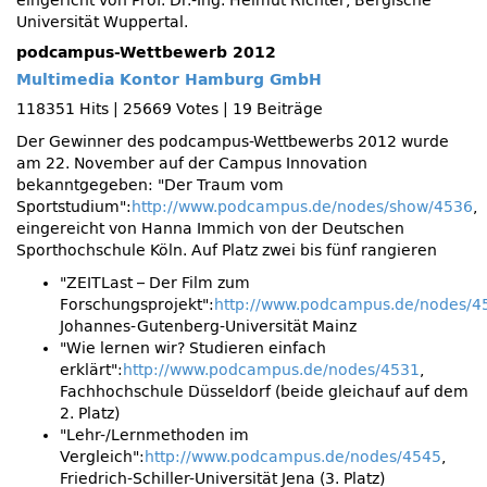
eingericht von Prof. Dr.-Ing. Helmut Richter, Bergische
Universität Wuppertal.
podcampus-Wettbewerb 2012
Multimedia Kontor Hamburg GmbH
118351 Hits
|
25669 Votes
|
19 Beiträge
Der Gewinner des podcampus-Wettbewerbs 2012 wurde
am 22. November auf der Campus Innovation
bekanntgegeben:
Der Traum vom
Sportstudium
:
http://www.podcampus.de/nodes/show/4536
,
eingereicht von Hanna Immich von der Deutschen
Sporthochschule Köln. Auf Platz zwei bis fünf rangieren
ZEITLast – Der Film zum
Forschungsprojekt
:
http://www.podcampus.de/nodes/4
Johannes-Gutenberg-Universität Mainz
Wie lernen wir? Studieren einfach
erklärt
:
http://www.podcampus.de/nodes/4531
,
Fachhochschule Düsseldorf (beide gleichauf auf dem
2. Platz)
Lehr-/Lernmethoden im
Vergleich
:
http://www.podcampus.de/nodes/4545
,
Friedrich-Schiller-Universität Jena (3. Platz)