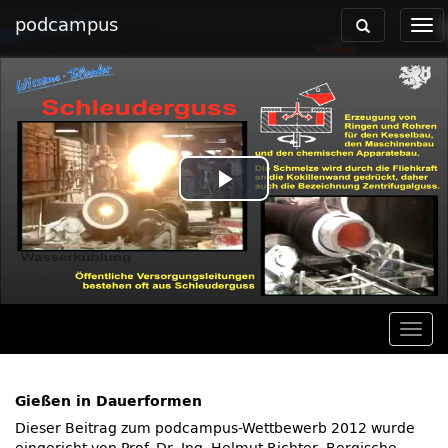
podcampus
Toggle
Tog
navigation
nav
Play
Video
Togg
navig
Gießen in Dauerformen
Dieser Beitrag zum podcampus-Wettbewerb 2012 wurde