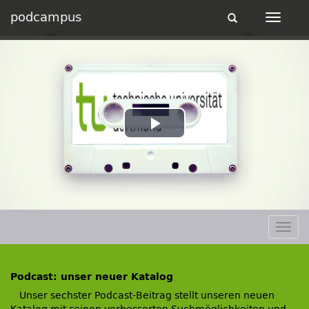
podcampus
Toggle
Toggle
navigation
navigat
Play
Video
Togg
navig
Podcast: unser neuer Katalog
Unser sechster Podcast-Beitrag stellt unseren neuen