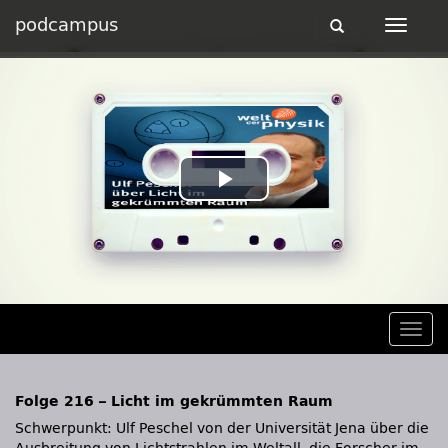
podcampus
Toggle
Toggle
navigation
navigat
Play
Video
Togg
navig
Folge 216 – Licht im gekrümmten Raum
Schwerpunkt: Ulf Peschel von der Universität Jena über die