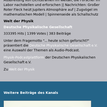
Ausbreitung von Lichtstrahlen im Weltall, die Forscher im
Labor nachstellen und erforschen || Nachrichten: Großer
Roter Fleck heizt Jupiters Atmosphäre auf | Zugvögel im
mathematischen Modell | Spinnenseide als Schallschutz
Welt der Physik
Deutsche Physikalische Gesellschaft
333395 Hits
|
1399 Votes
|
383 Beiträge
Unter dem Fragemotto
... heute schon geforscht?
präsentiert die
Deutsche Physikalische Gesellschaft e.V.
eine Auswahl der Themen als Audio-Podcast.
Physik-Podcastplattform
der Deutschen Physikalischen
Gesellschaft e.V.
Zu
Welt der Physik
Weitere Beiträge des Kanals