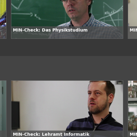
MIN-Check: Das Physikstudium
MI
MIN-Check: Lehramt Informatik
MI