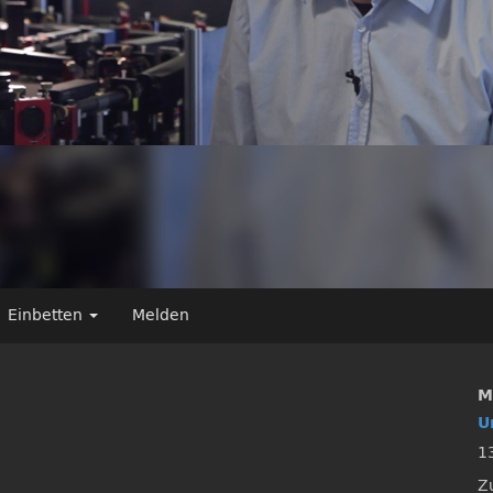
Einbetten
Melden
M
U
1
Z