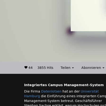
44
3855 Hits
Teilen
Abonnieren
Integriertes Campus Management-System
Die Firma
Datenlotsen
hat an der
Universität
Hamburg
die Einführung eines integrierten Cam
Management-System betreut. Geschäftsführer
Stephan Sachse erklärt, warum Hochschulen nic