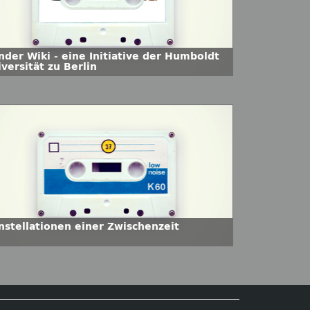
nder Wiki - eine Initiative der Humboldt
versität zu Berlin
nstellationen einer Zwischenzeit