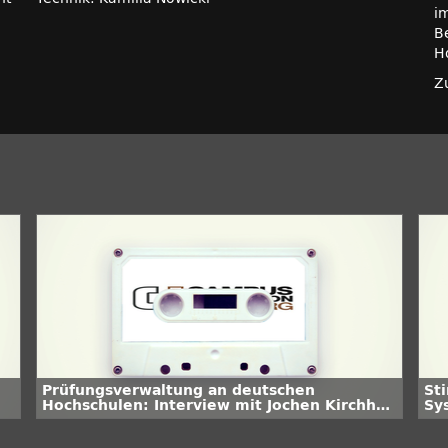
im
B
H
Z
Prüfungsverwaltung an deutschen
St
Hochschulen: Interview mit Jochen Kirchhof,
Sy
Universität Hamburg