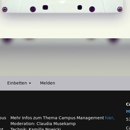
Einbetten
Melden
C
M
pus
Mehr Infos zum Thema Campus Management
hier
.
5
Moderation: Claudia Musekamp
C
ht
Technik: Kamilla Nowicki