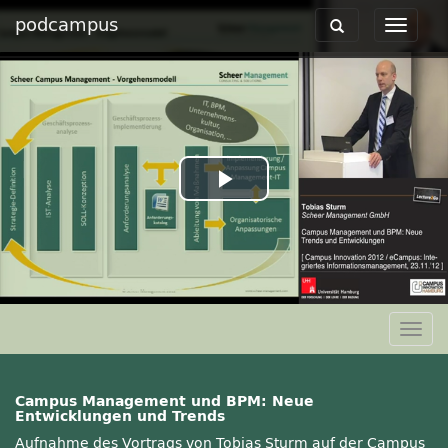
podcampus
Toggle
Toggle
navigation
navigat
Play
Video
Togg
navig
Campus Management und BPM: Neue
Entwicklungen und Trends
Aufnahme des Vortrags von Tobias Sturm auf der Campus